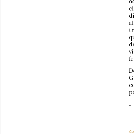
o
c
d
a
t
q
d
v
f
D
G
c
p
..
Co