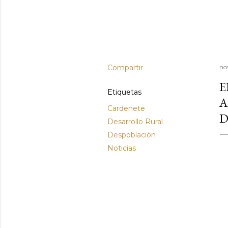
Compartir
no
E
Etiquetas
A
Cardenete
D
Desarrollo Rural
Despoblación
Noticias