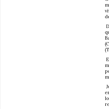
m
v
d
D
q
B
(
(
E
m
p
m
J
e
l
r