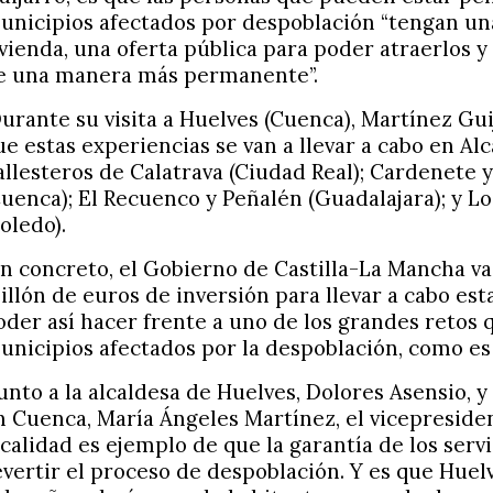
unicipios afectados por despoblación “tengan una
ivienda, una oferta pública para poder atraerlos y 
e una manera más permanente”.
urante su visita a Huelves (Cuenca), Martínez Gui
ue estas experiencias se van a llevar a cabo en Alc
allesteros de Calatrava (Ciudad Real); Cardenete 
Cuenca); El Recuenco y Peñalén (Guadalajara); y L
Toledo).
n concreto, el Gobierno de Castilla-La Mancha va
illón de euros de inversión para llevar a cabo est
oder así hacer frente a uno de los grandes retos 
unicipios afectados por la despoblación, como es l
unto a la alcaldesa de Huelves, Dolores Asensio, y
n Cuenca, María Ángeles Martínez, el vicepreside
ocalidad es ejemplo de que la garantía de los serv
evertir el proceso de despoblación. Y es que Huel