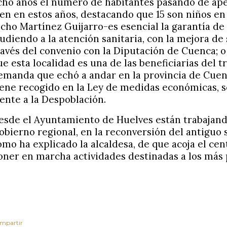
cho años el número de habitantes pasando de ap
ien en estos años, destacando que 15 son niños en 
icho Martínez Guijarro-es esencial la garantía de a
ludiendo a la atención sanitaria, con la mejora de 
ravés del convenio con la Diputación de Cuenca; o 
ue esta localidad es una de las beneficiarias del t
emanda que echó a andar en la provincia de Cuen
iene recogido en la Ley de medidas económicas, so
rente a la Despoblación.
esde el Ayuntamiento de Huelves están trabajando
obierno regional, en la reconversión del antiguo sil
omo ha explicado la alcaldesa, de que acoja el cen
oner en marcha actividades destinadas a los más
mpartir