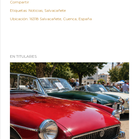
Compartir
Etiquetas:
Noticias
Salvacañete
Ubicación:
16318 Salvacañete, Cuenca, España
EN TITULARES