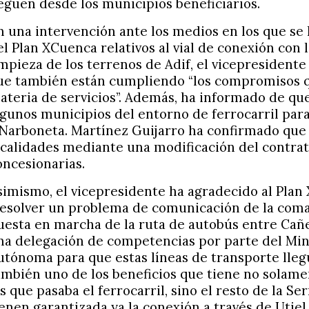
leguen desde los municipios beneficiarios.
n una intervención ante los medios en los que se
el Plan XCuenca relativos al vial de conexión con l
impieza de los terrenos de Adif, el vicepresident
ue también están cumpliendo “los compromisos
ateria de servicios”. Además, ha informado de que
lgunos municipios del entorno de ferrocarril para
 Narboneta. Martínez Guijarro ha confirmado que v
ocalidades mediante una modificación del contra
oncesionarias.
simismo, el vicepresidente ha agradecido al Plan
resolver un problema de comunicación de la comarc
uesta en marcha de la ruta de autobús entre Cañ
na delegación de competencias por parte del Min
utónoma para que estas líneas de transporte llegu
ambién uno de los beneficios que tiene no solame
os que pasaba el ferrocarril, sino el resto de la Se
ienen garantizada ya la conexión a través de Utiel 