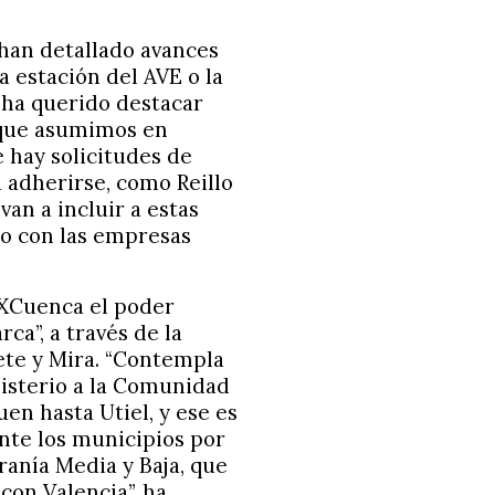
 han detallado avances
a estación del AVE o la
e ha querido destacar
 que asumimos en
 hay solicitudes de
 adherirse, como Reillo
an a incluir a estas
to con las empresas
 XCuenca el poder
a”, a través de la
ete y Mira. “Contempla
isterio a la Comunidad
en hasta Utiel, y ese es
nte los municipios por
rranía Media y Baja, que
con Valencia”, ha