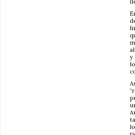
l
E
d
l
q
m
a
y
l
c
A
“
p
u
A
t
l
t