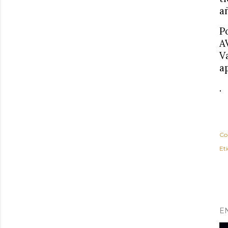
a
P
A
V
a
.
Co
Et
E