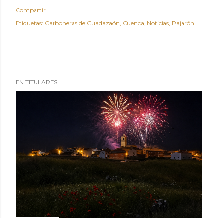
Compartir
Etiquetas:
Carboneras de Guadazaón
Cuenca
Noticias
Pajarón
EN TITULARES