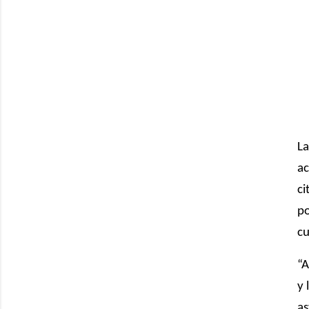
La
ac
ci
po
cu
“A
y 
as