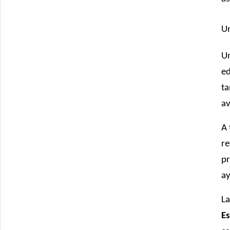
Un
Un
ed
ta
av
A 
re
pr
ay
La
Es