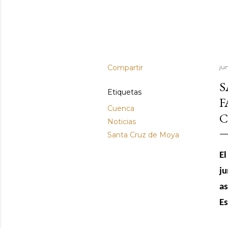
Compartir
jun
S
Etiquetas
F
Cuenca
C
Noticias
Santa Cruz de Moya
El
ju
as
Es