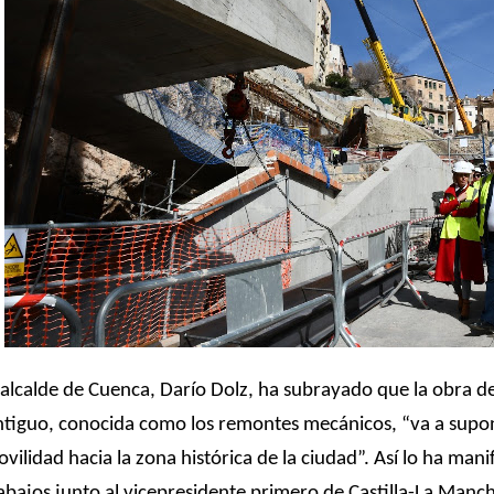
 alcalde de Cuenca, Darío Dolz, ha subrayado que la obra de
tiguo, conocida como los remontes mecánicos, “va a supon
vilidad hacia la zona histórica de la ciudad”. Así lo ha manif
abajos junto al vicepresidente primero de Castilla-La Manch