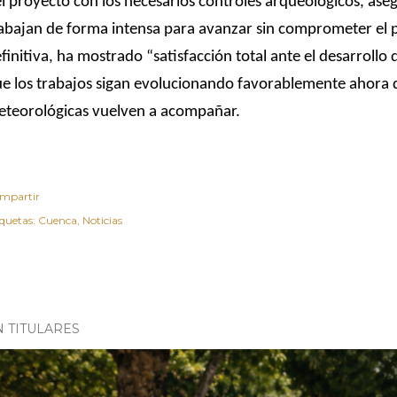
l proyecto con los necesarios controles arqueológicos, as
abajan de forma intensa para avanzar sin comprometer el p
finitiva, ha mostrado “satisfacción total ante el desarrollo 
e los trabajos sigan evolucionando favorablemente ahora 
teorológicas vuelven a acompañar.
mpartir
iquetas:
Cuenca
Noticias
N TITULARES