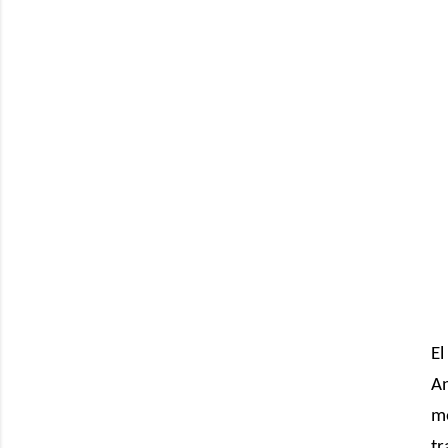
El
An
mo
tr