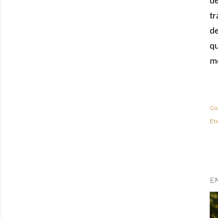
de
tr
de
qu
me
Co
Et
E