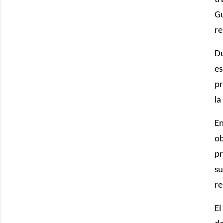
Gu
re
Du
es
pr
la
En
ob
pr
su
re
El