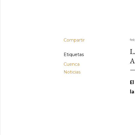
Compartir
fe
L
Etiquetas
A
Cuenca
Noticias
El
la