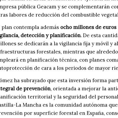
mpresa pública Geacam y se complementarán c
tras labores de reducción del combustible vegetal
l plan contempla además
ocho millones de euros
igilancia, detección y planificación
. De esta cantid
illones se dedicarán a la vigilancia fija y móvil y
nfraestructuras forestales, mientras que alrededo
mpleará en planificación técnica, con planes com
utoprotección de cara a los periodos de mayor rie
ómez ha subrayado que esta inversión forma par
ntegral de prevención
, orientada a mejorar la anti
lanificación territorial y la seguridad del persona
astilla-La Mancha es la comunidad autónoma que
revención por superficie forestal en España, co