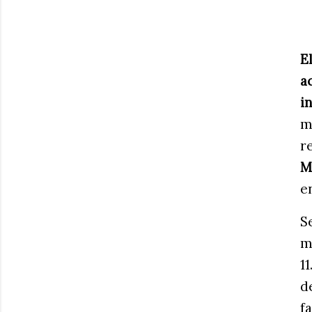
E
a
i
m
r
M
e
S
m
1
d
f