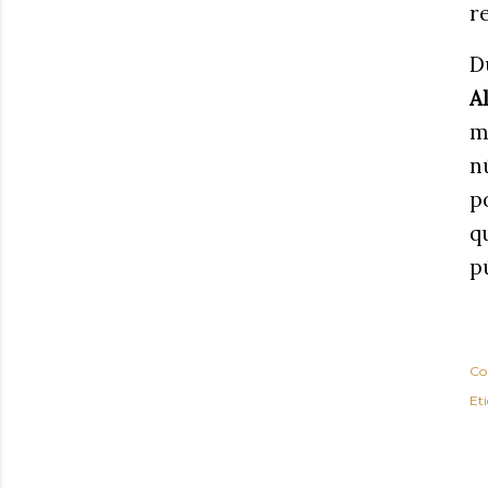
r
D
A
m
n
p
q
p
Co
Et