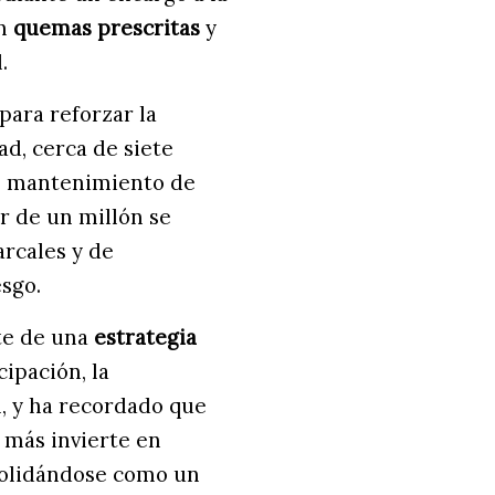
on
quemas prescritas
y
.
para reforzar la
ad, cerca de siete
 al mantenimiento de
r de un millón se
arcales y de
sgo.
te de una
estrategia
cipación, la
l, y ha recordado que
 más invierte en
nsolidándose como un