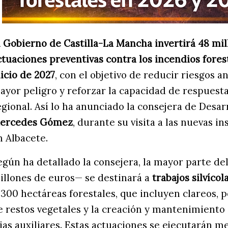
l Gobierno de Castilla-La Mancha invertirá 48 mi
ctuaciones preventivas contra los incendios fores
nicio de 2027
, con el objetivo de reducir riesgos 
ayor peligro y reforzar la capacidad de respuesta
egional. Así lo ha anunciado la consejera de Desar
ercedes Gómez
, durante su visita a las nuevas i
n Albacete.
egún ha detallado la consejera, la mayor parte d
illones de euros— se destinará a
trabajos silvíco
1.300 hectáreas forestales, que incluyen clareos, 
e restos vegetales y la creación y mantenimiento
ajas auxiliares. Estas actuaciones se ejecutarán m