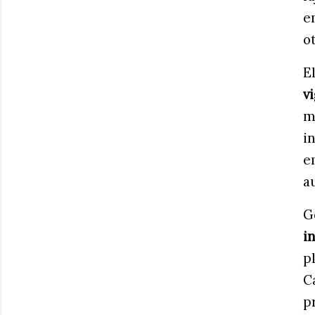
e
o
E
v
m
i
e
a
G
i
p
C
p