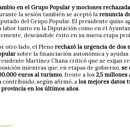
ambio en el Grupo Popular y mociones rechazad
urante la sesión también se aceptó la
renuncia d
iputado del Grupo Popular. El presidente quiso 
u labor tanto en la Diputación como en el Ayunta
lemente, deseándole éxito en su nueva etapa prof
or otro lado, el Pleno
rechazó la urgencia de dos
opular
sobre la financiación autonómica y ayudas 
residente Martínez Chana criticó que se exijan r
posición mientras que, en etapas de gobierno,
se
00.000 euros al turismo
, frente a los
2,5 millones 
a contribuido, según afirmó, a
los mejores datos t
a provincia en los últimos años
.
mpartir