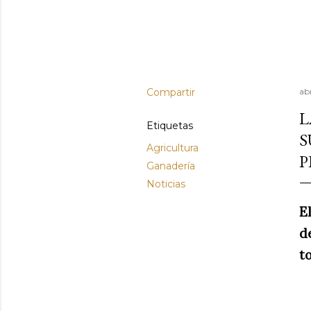
Compartir
ab
L
Etiquetas
S
Agricultura
P
Ganadería
Noticias
E
d
t