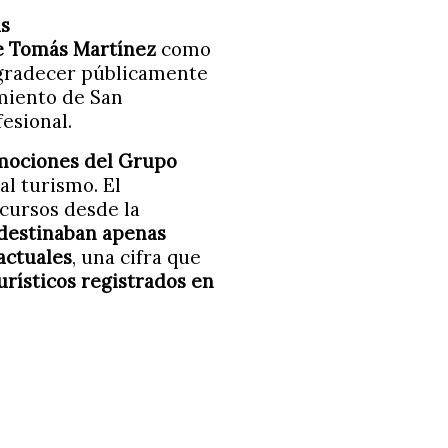
as
e Tomás Martínez
como
agradecer públicamente
miento de San
esional.
 mociones del Grupo
al turismo. El
ecursos desde la
 destinaban apenas
actuales
, una cifra que
urísticos registrados en