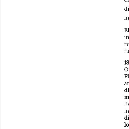
d
m
E
i
r
f
1
O
P
a
d
m
E
i
d
l