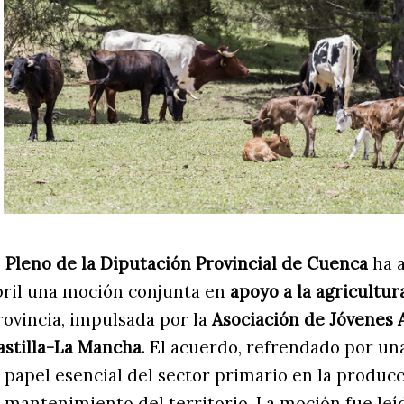
l
Pleno de la Diputación Provincial de Cuenca
ha 
bril una moción conjunta en
apoyo a la agricultur
rovincia, impulsada por la
Asociación de Jóvenes 
astilla-La Mancha
. El acuerdo, refrendado por un
l papel esencial del sector primario en la produc
l mantenimiento del territorio. La moción fue leíd