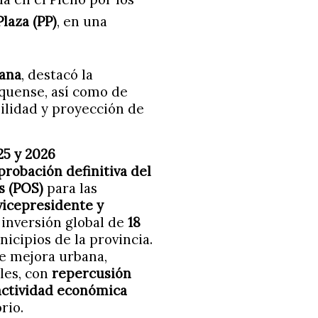
Plaza (PP)
, en una
hana
, destacó la
nquense, así como de
bilidad y proyección de
25 y 2026
probación definitiva del
s (POS)
para las
vicepresidente y
 inversión global de
18
icipios de la provincia.
de mejora urbana,
ales, con
repercusión
a actividad económica
rio.