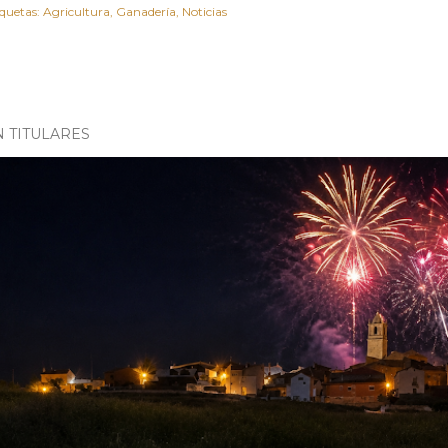
iquetas:
Agricultura
Ganadería
Noticias
N TITULARES