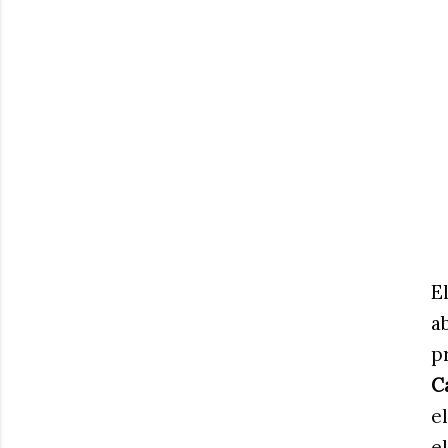
E
a
p
C
e
e