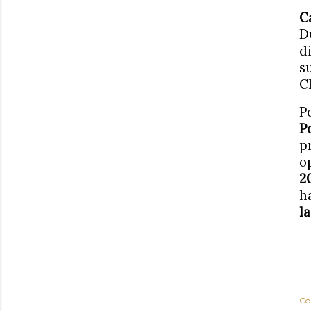
C
D
d
s
C
P
P
p
o
2
h
l
Co