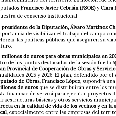
iputados
Francisco Javier Cebrián (PSOE)
y
Clara 
uestra de consenso institucional.
l presidente de la Diputación, Álvaro Martínez C
mportancia de visibilizar el trabajo del campo co
eforzar las políticas públicas que aseguren su via
uturo.
8 millones de euros para obras municipales en 20
tro de los puntos destacados de la sesión fue la
a
lan Provincial de Cooperación de Obras y Servicio
nualidades 2025 y 2026. El plan, defendido por el
iputado de Obras, Francisco López
, supondrá una
illones de euros
que se distribuirán entre los mun
sta financiación servirá para ejecutar proyectos 
nfraestructuras básicas y otros servicios municip
irecta en la calidad de vida de los vecinos y en l
ocal
, especialmente entre las empresas del territo