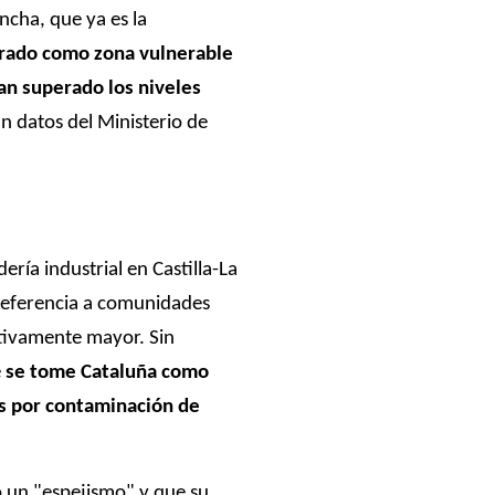
ncha, que ya es la
arado como zona vulnerable
an superado los niveles
ún datos del Ministerio de
ería industrial en Castilla-La
referencia a comunidades
ativamente mayor. Sin
e
se tome Cataluña como
os por contaminación de
o un "espejismo" y que su