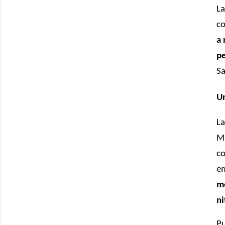
La
c
a 
pe
Sa
U
L
M
c
e
m
ni
Pu