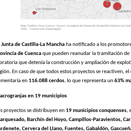
a
Junta de Castilla-La Mancha
ha notificado a los promotor
ovincia de Cuenca
que pueden reanudar la tramitación de su
ratoria que detenía la construcción y ampliación de explot
gión. En caso de que todos estos proyectos se reactiven, e
umentaría en
116.088 cerdos
, lo que representa un
63% más
crogranjas en 19 municipios
s proyectos se distribuyen en
19 municipios conquenses
, 
rquesado, Barchín del Hoyo, Campillos-Paravientos, Ca
rdenete, Cervera del Llano, Fuentes, Gabaldón, Gascueña