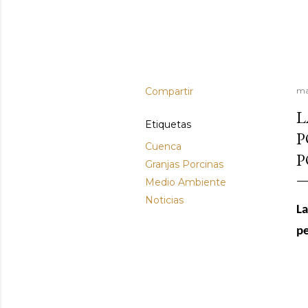
Compartir
ma
L
Etiquetas
P
Cuenca
P
Granjas Porcinas
Medio Ambiente
Noticias
La
pe