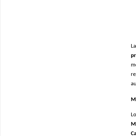
L
pr
mo
re
a
Ma
Lo
Ma
Ca