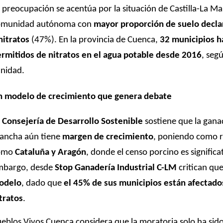
 preocupación se acentúa por la situación de Castilla-La Ma
omunidad autónoma con
mayor proporción de suelo decl
nitratos
(47%). En la provincia de Cuenca,
32 municipios h
rmitidos de nitratos en el agua potable desde 2016
, seg
nidad.
n modelo de crecimiento que genera debate
a
Consejería de Desarrollo Sostenible
sostiene que la ganad
ancha aún tiene
margen de crecimiento
, poniendo como 
omo
Cataluña y Aragón
, donde el censo porcino es signific
mbargo, desde
Stop Ganadería Industrial C-LM
critican qu
odelo
, dado que
el 45% de sus municipios están afectad
tratos
.
eblos Vivos Cuenca considera que la moratoria solo ha sid