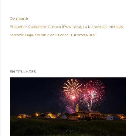
Compartir
Etiquetas:
Cardenete
Cuenca (Provincia)
La Manchuela
Noticias
Serranía Baja
Serranía de Cuenca
Turismo Rural
EN TITULARES