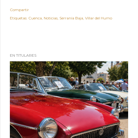
Compartir
Etiquetas:
Cuenca
Noticias
Serranía Baja
Villar del Humo
EN TITULARES