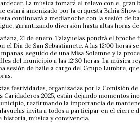
tardecer. La música tomará el relevo con el gran b
ue estará amenizado por la orquesta Bahía Show a 
iesta continuará a medianoche con la sesión de bai
igue, garantizando diversión hasta altas horas d
añana, 21 de enero, Talayuelas pondrá el broche fi
on el Día de San Sebastianete. A las 12:00 horas se
ampanas, seguido de una Misa Solemne y la proces
alles del municipio a las 12:30 horas. La música r
na sesión de baile a cargo del Grupo Lumbre, que d
oras.
stas festividades, organizadas por la Comisión de 
os Caridaderos 2025, están dejando momentos inol
unicipio, reafirmando la importancia de mantener 
alayuelas invita a todos a participar en el cierre 
e historia, música y convivencia.