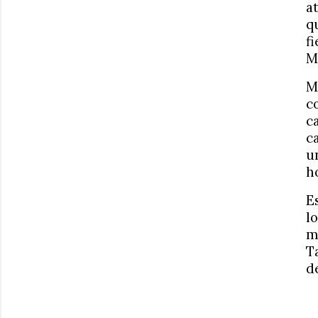
a
q
f
M
M
c
c
c
u
h
E
l
m
T
d