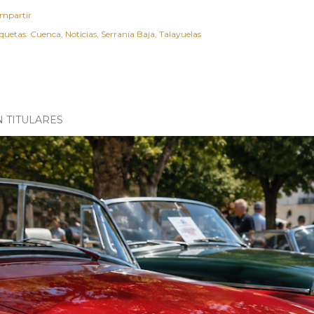
mpartir
iquetas:
Cuenca
Noticias
Serranía Baja
Talayuelas
N TITULARES