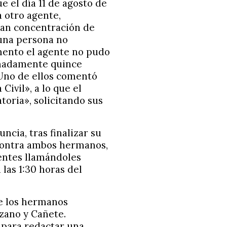
ue el día 11 de agosto de
a otro agente,
ran concentración de
una persona no
mento el agente no pudo
ximadamente quince
 Uno de ellos comentó
Civil», a lo que el
oria», solicitando sus
cia, tras finalizar su
 contra ambos hermanos,
entes llamándoles
las 1:30 horas del
de los hermanos
zano y Cañete.
 para redactar una