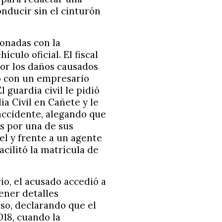
nducir sin el cinturón
ionadas con la
ulo oficial. El fiscal
por los daños causados
tó con un empresario
 guardia civil le pidió
a Civil en Cañete y le
accidente, alegando que
os por una de sus
el y frente a un agente
acilitó la matrícula de
o, el acusado accedió a
tener detalles
lso, declarando que el
018, cuando la