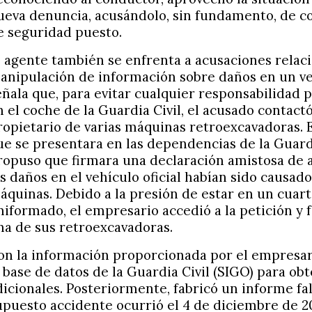
ueva denuncia, acusándolo, sin fundamento, de co
e seguridad puesto.
l agente también se enfrenta a acusaciones relac
anipulación de información sobre daños en un vehíc
eñala que, para evitar cualquier responsabilidad 
n el coche de la Guardia Civil, el acusado contac
ropietario de varias máquinas retroexcavadoras. El
ue se presentara en las dependencias de la Guardi
ropuso que firmara una declaración amistosa de 
os daños en el vehículo oficial habían sido causad
áquinas. Debido a la presión de estar en un cuart
niformado, el empresario accedió a la petición y f
na de sus retroexcavadoras.
on la información proporcionada por el empresari
a base de datos de la Guardia Civil (SIGO) para ob
dicionales. Posteriormente, fabricó un informe fa
upuesto accidente ocurrió el 4 de diciembre de 2