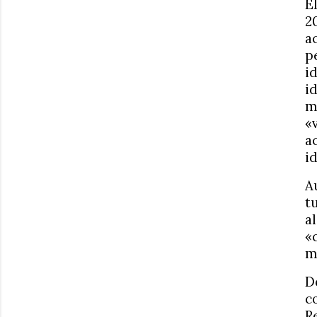
E
2
a
p
i
i
m
«
a
i
A
t
a
«
m
D
c
R