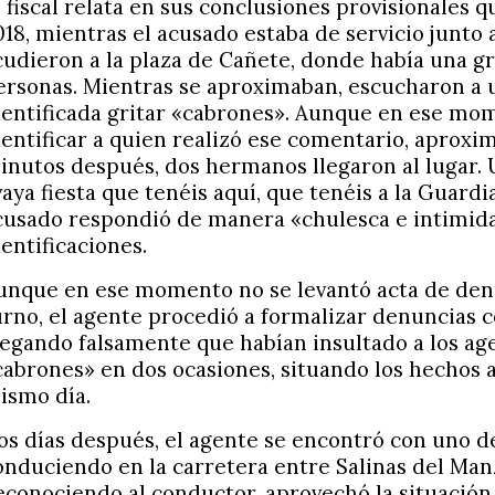
l fiscal relata en sus conclusiones provisionales q
018, mientras el acusado estaba de servicio junto 
cudieron a la plaza de Cañete, donde había una g
ersonas. Mientras se aproximaban, escucharon a 
dentificada gritar «cabrones». Aunque en ese mo
dentificar a quien realizó ese comentario, apro
inutos después, dos hermanos llegaron al lugar.
vaya fiesta que tenéis aquí, que tenéis a la Guardia 
cusado respondió de manera «chulesca e intimidat
dentificaciones.
unque en ese momento no se levantó acta de denun
urno, el agente procedió a formalizar denuncias
legando falsamente que habían insultado a los ag
cabrones» en dos ocasiones, situando los hechos a 
ismo día.
os días después, el agente se encontró con uno 
onduciendo en la carretera entre Salinas del Man
econociendo al conductor, aprovechó la situación