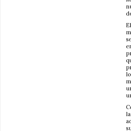
n
d
E
m
s
e
p
q
p
l
m
u
u
C
l
a
s