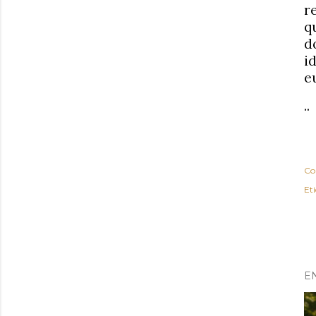
r
q
d
i
e
..
Co
Et
E