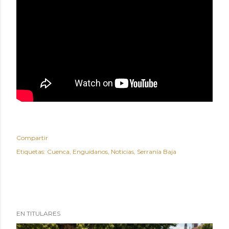
Compartir
Etiquetas:
Cuenca
Enguídanos
Noticias
Serranía Baja
EN TITULARES