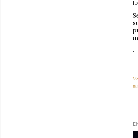
L
S
s
p
m
.-
Co
Et
E