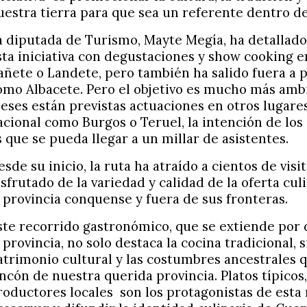
uestra tierra para que sea un referente dentro d
a diputada de Turismo, Mayte Megía, ha detallad
sta iniciativa con degustaciones y show cooking 
añete o Landete, pero también ha salido fuera a p
omo Albacete. Pero el objetivo es mucho más ambi
eses están previstas actuaciones en otros lugares
acional como Burgos o Teruel, la intención de lo
s que se pueda llegar a un millar de asistentes.
esde su inicio, la ruta ha atraído a cientos de vis
isfrutado de la variedad y calidad de la oferta cul
a provincia conquense y fuera de sus fronteras.
ste recorrido gastronómico, que se extiende por 
a provincia, no solo destaca la cocina tradicional, 
atrimonio cultural y las costumbres ancestrales 
incón de nuestra querida provincia. Platos típicos
roductores locales
son los protagonistas de esta 