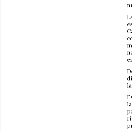
n
L
e
C
c
m
n
e
D
d
l
E
l
p
r
p