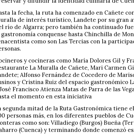
reservar y difundir la identidad culinaria de Cuen
asta la fecha, la ruta ha comenzado en Cañete co
uralla de interés turístico, Landete por su gran a
el río de Algarra; pero también ha continuado fu
a gastronomía conquense hasta Chinchilla de Mon
enacentista como son Las Tercias con la particip
ersonas.
ocineros y cocineras como María Dolores Gil y Fr
estaurante La Muralla de Cañete, Mari Carmen G
andete; Alfonso Fernández de Cocedero de Marisc
usinos y Cristina Ruiz del espacio gastronómico 
 José Francisco Atienza Matas de Parra de las Veg
asta el momento en esta iniciativa
a segunda mitad de la Ruta Gastronómica tiene el 
00 personas más, en los diferentes pueblos de Cu
ronteras como son: Villadiego (Burgos) Bueña (Te
aharro (Cuenca) y terminando donde comenzó es