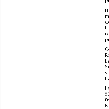
p
H
m
d
l
r
p
C
R
L
S
y
h
L
5
f
N