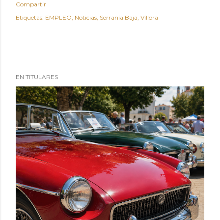
Compartir
Etiquetas:
EMPLEO
Noticias
Serranía Baja
Víllora
EN TITULARES