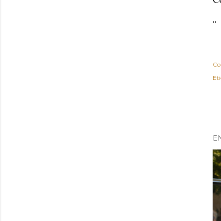
..
Co
Et
E