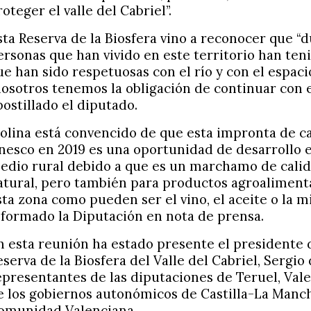
roteger el valle del Cabriel”.
sta Reserva de la Biosfera vino a reconocer que “d
ersonas que han vivido en este territorio han te
ue han sido respetuosas con el río y con el espaci
nosotros tenemos la obligación de continuar con e
postillado el diputado.
olina está convencido de que esta impronta de ca
nesco en 2019 es una oportunidad de desarrollo 
edio rural debido a que es un marchamo de calid
atural, pero también para productos agroalimenta
sta zona como pueden ser el vino, el aceite o la mi
nformado la Diputación en nota de prensa.
n esta reunión ha estado presente el presidente d
eserva de la Biosfera del Valle del Cabriel, Sergio 
epresentantes de las diputaciones de Teruel, Val
e los gobiernos autonómicos de Castilla-La Manch
omunidad Valenciana.