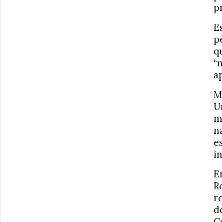
p
E
p
q
“
a
M
U
m
n
e
i
E
R
r
d
C