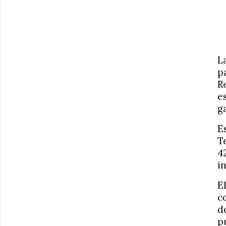
L
p
R
e
g
E
T
4
i
E
c
d
p