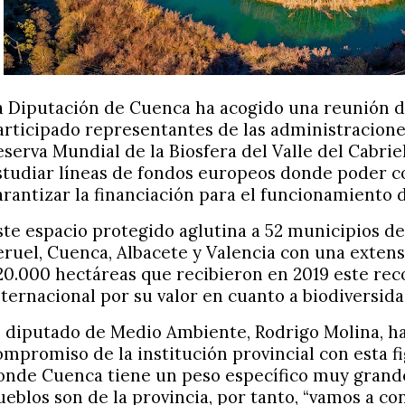
a Diputación de Cuenca ha acogido una reunión d
articipado representantes de las administracione
eserva Mundial de la Biosfera del Valle del Cabrie
studiar líneas de fondos europeos donde poder co
arantizar la financiación para el funcionamiento d
ste espacio protegido aglutina a 52 municipios de
eruel, Cuenca, Albacete y Valencia con una extens
20.000 hectáreas que recibieron en 2019 este re
nternacional por su valor en cuanto a biodiversida
l diputado de Medio Ambiente, Rodrigo Molina, ha
ompromiso de la institución provincial con esta f
onde Cuenca tiene un peso específico muy grande,
ueblos son de la provincia, por tanto, “vamos a c