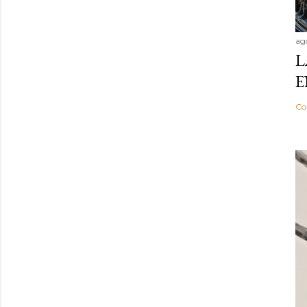
ag
L
E
Co