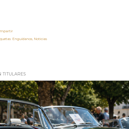
mpartir
iquetas:
Enguídanos
Noticias
N TITULARES