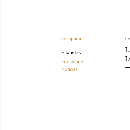
Compartir
ma
L
Etiquetas
L
Enguídanos
Noticias