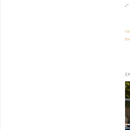
.-
Co
Et
E