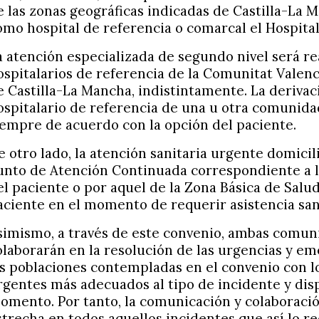
e las zonas geográficas indicadas de Castilla-La
omo hospital de referencia o comarcal el Hospita
a atención especializada de segundo nivel será re
ospitalarios de referencia de la Comunitat Valen
e Castilla-La Mancha, indistintamente. La derivac
ospitalario de referencia de una u otra comunid
iempre de acuerdo con la opción del paciente.
e otro lado, la atención sanitaria urgente domicili
unto de Atención Continuada correspondiente a l
el paciente o por aquel de la Zona Básica de Salu
aciente en el momento de requerir asistencia san
simismo, a través de este convenio, ambas comu
olaborarán en la resolución de las urgencias y em
as poblaciones contempladas en el convenio con l
rgentes más adecuados al tipo de incidente y dis
omento. Por tanto, la comunicación y colaboració
strecha en todos aquellos incidentes que así lo r