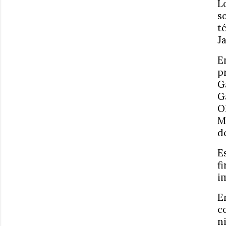
L
s
t
J
E
p
G
G
O
M
d
E
f
i
E
c
n