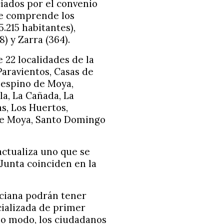
iados por el convenio
que comprende los
.215 habitantes),
8) y Zarra (364).
 22 localidades de la
Paravientos, Casas de
elespino de Moya,
a, La Cañada, La
s, Los Huertos,
de Moya, Santo Domingo
actualiza uno que se
 Junta coinciden en la
nciana podrán tener
cializada de primer
mo modo, los ciudadanos