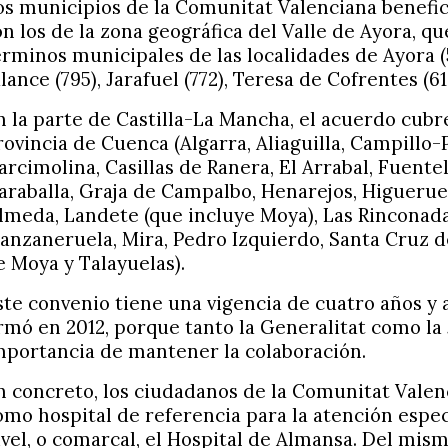
os municipios de la Comunitat Valenciana benefic
on los de la zona geográfica del Valle de Ayora, 
érminos municipales de las localidades de Ayora (5
alance (795), Jarafuel (772), Teresa de Cofrentes (61
n la parte de Castilla-La Mancha, el acuerdo cubre
rovincia de Cuenca (Algarra, Aliaguilla, Campillo-
arcimolina, Casillas de Ranera, El Arrabal, Fuent
araballa, Graja de Campalbo, Henarejos, Higueruel
lmeda, Landete (que incluye Moya), Las Rinconada
anzaneruela, Mira, Pedro Izquierdo, Santa Cruz 
e Moya y Talayuelas).
ste convenio tiene una vigencia de cuatro años y 
irmó en 2012, porque tanto la Generalitat como la
mportancia de mantener la colaboración.
n concreto, los ciudadanos de la Comunitat Vale
omo hospital de referencia para la atención espe
ivel, o comarcal, el Hospital de Almansa. Del mis