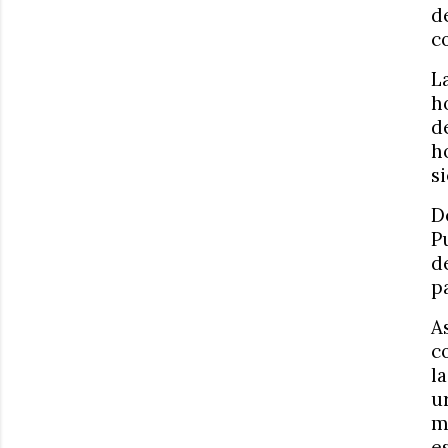
d
c
L
h
d
h
s
D
P
d
p
A
c
l
u
m
e