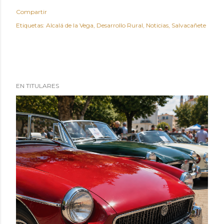
Compartir
Etiquetas:
Alcalá de la Vega
Desarrollo Rural
Noticias
Salvacañete
EN TITULARES