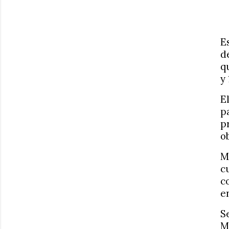
E
d
q
y
E
p
p
o
M
c
c
e
S
M