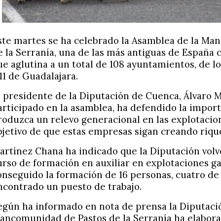
ste martes se ha celebrado la Asamblea de la Ma
e la Serranía, una de las más antiguas de España c
ue aglutina a un total de 108 ayuntamientos, de l
 11 de Guadalajara.
l presidente de la Diputación de Cuenca, Álvaro 
articipado en la asamblea, ha defendido la impor
roduzca un relevo generacional en las explotacio
bjetivo de que estas empresas sigan creando rique
artínez Chana ha indicado que la Diputación volv
urso de formación en auxiliar en explotaciones g
onseguido la formación de 16 personas, cuatro de 
ncontrado un puesto de trabajo.
egún ha informado en nota de prensa la Diputació
ancomunidad de Pastos de la Serranía ha elaborad