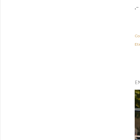
.-
Co
Et
E