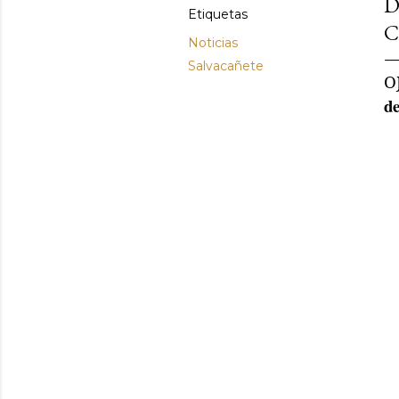
D
Etiquetas
C
Noticias
Salvacañete
O
de