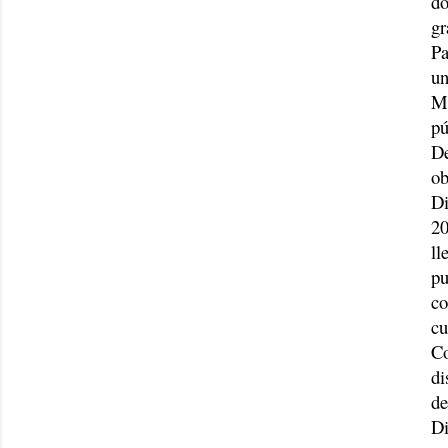
do
gr
Pa
un
Me
pú
De
ob
Di
20
ll
pu
co
cu
Co
di
de
Di