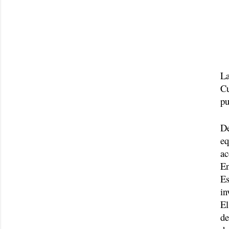
La
Cu
pu
De
eq
ac
En
Es
in
El
de