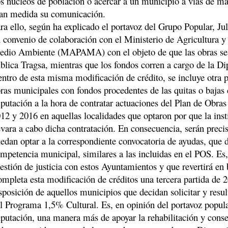
s núcleos de población o acercar a un municipio a vías de m
an medida su comunicación.
ra ello, según ha explicado el portavoz del Grupo Popular, Jul
 convenio de colaboración con el Ministerio de Agricultura y
dio Ambiente (MAPAMA) con el objeto de que las obras sea
blica Tragsa, mientras que los fondos corren a cargo de la Di
ntro de esta misma modificación de crédito, se incluye otra 
ras municipales con fondos procedentes de las quitas o bajas
putación a la hora de contratar actuaciones del Plan de Obras 
12 y 2016 en aquellas localidades que optaron por que la insti
evara a cabo dicha contratación. En consecuencia, serán preci
edan optar a la correspondiente convocatoria de ayudas, que d
mpetencia municipal, similares a las incluidas en el POS. Es,
estión de justicia con estos Ayuntamientos y que revertirá en
mpleta esta modificación de créditos una tercera partida de 
sposición de aquellos municipios que decidan solicitar y resul
l Programa 1,5% Cultural. Es, en opinión del portavoz popula
putación, una manera más de apoyar la rehabilitación y cons