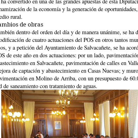
 ha convertido en una de las grandes apuestas de esta Diputac
namización de la economía y la generación de oportunidades,
dio rural.
ambios de obras
mbién dentro del orden del día y de manera unánime, se ha d
dificación de cuatro actuaciones del POS en otros tantos muni
los, y a petición del Ayuntamiento de Salvacañete, se ha acor
S de este año en dos actuaciones: por un lado, pavimentación
astecimiento en Salvacañete, pavimentación de calles en Val
jora de captación y abastecimiento en Casas Nuevas; y muro
vimentación en Molino de Arriba, con un presupuesto de 60.00
d de saneamiento con tratamiento de aguas.