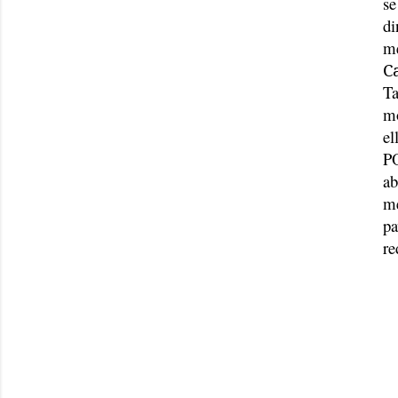
se
di
me
C
Ta
mo
el
PO
ab
me
pa
re