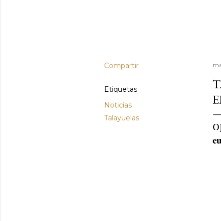
Compartir
ma
T
Etiquetas
E
Noticias
Talayuelas
O
eu