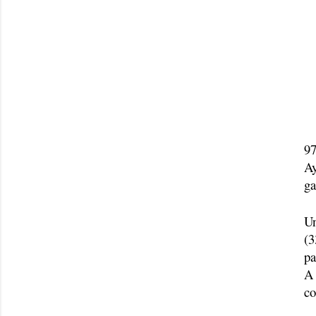
97
Ay
ga
Un
(3
pa
A 
co