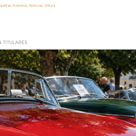
iquetas:
Eventos
Noticias
Víllora
N TITULARES