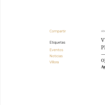
Compartir
abr
V
Etiquetas
P
Eventos
Noticias
O
Víllora
A