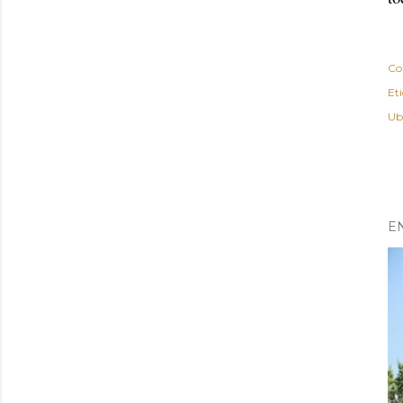
Co
Et
Ub
E