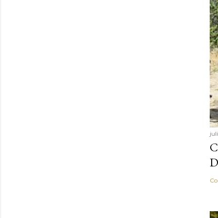
jul
C
D
Co