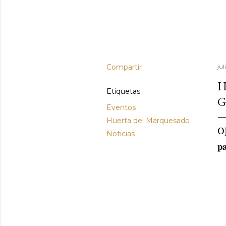
Compartir
jul
H
Etiquetas
G
Eventos
Huerta del Marquesado
O
Noticias
pa