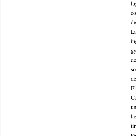
lu
co
di
La
in
gy
de
so
do
El
Co
un
la
ti
to