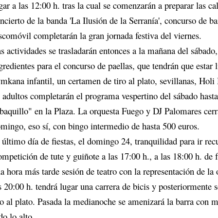
gar a las 12:00 h. tras la cual se comenzarán a preparar las cal
ncierto de la banda 'La Ilusión de la Serranía', concurso de ba
scomóvil completarán la gran jornada festiva del viernes.
s actividades se trasladarán entonces a la mañana del sábado,
gredientes para el concurso de paellas, que tendrán que estar l
mkana infantil, un certamen de tiro al plato, sevillanas, Ho
 adultos completarán el programa vespertino del sábado hasta 
baquillo" en la Plaza. La orquesta Fuego y DJ Palomares cerra
mingo, eso sí, con bingo intermedio de hasta 500 euros.
 último día de fiestas, el domingo 24, tranquilidad para ir rec
mpetición de tute y guiñote a las 17:00 h., a las 18:00 h. de
a hora más tarde sesión de teatro con la representación de la 
s 20:00 h. tendrá lugar una carrera de bicis y posteriormente 
ro al plato. Pasada la medianoche se amenizará la barra con mú
do lo alto.