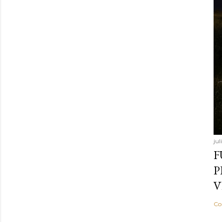
jul
F
P
V
Co