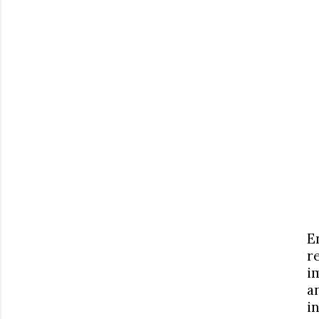
E
r
i
a
i