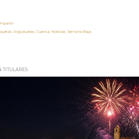
mpartir
iquetas:
Arguisuelas
Cuenca
Noticias
Serranía Baja
N TITULARES