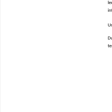
le
in
U
Du
te