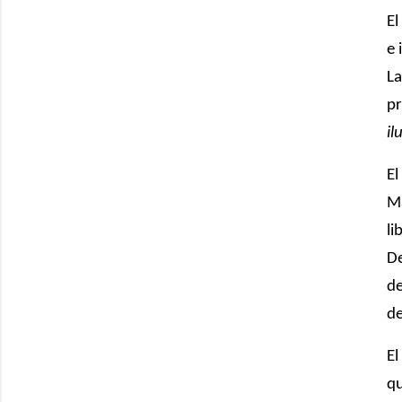
El
e 
La
pr
il
El
Ma
li
De
de
de
El
qu