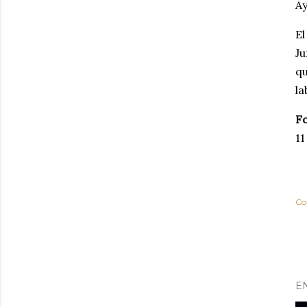
A
El
Ju
qu
la
Fo
11
Co
E