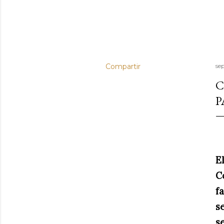
Compartir
se
C
P
E
C
f
s
s