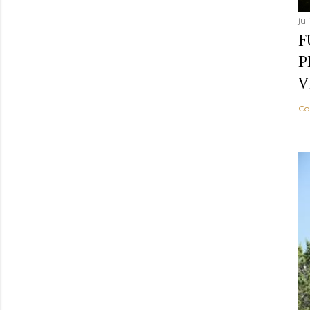
jul
F
P
V
Co