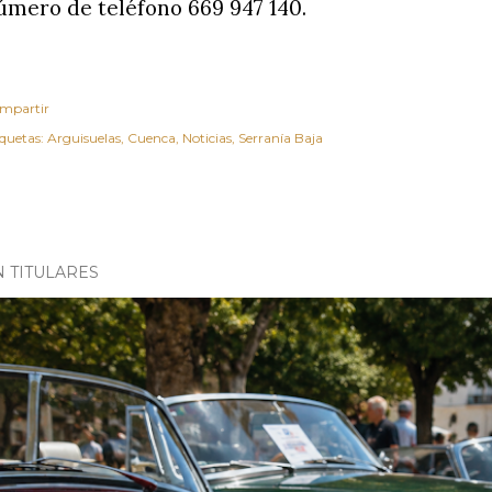
úmero de teléfono 669 947 140.
mpartir
iquetas:
Arguisuelas
Cuenca
Noticias
Serranía Baja
N TITULARES