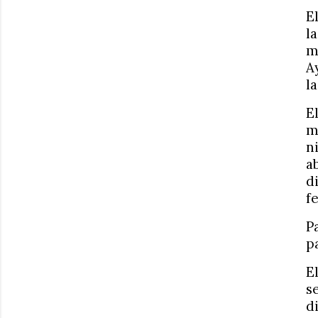
E
l
m
A
la
E
m
n
a
d
f
P
p
E
s
d