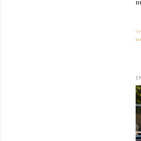
n
Co
Et
E