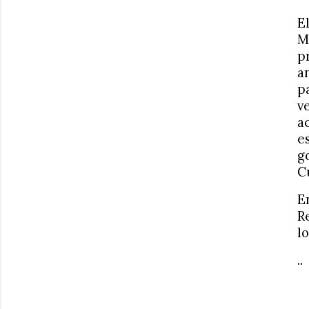
E
M
p
a
p
v
a
e
g
C
E
R
l
..