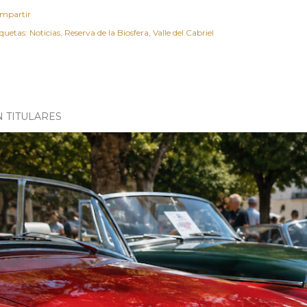
mpartir
iquetas:
Noticias
Reserva de la Biosfera
Valle del Cabriel
N TITULARES