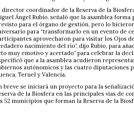
l director coordinador de la Reserva de la Biosfera
iguel Ángel Rubio, señaló que la asamblea forma 
revisto para el órgano de gestión, pero lo hicieron
niversario para “transformarlo en un evento de ce
articipantes aprovecharon para visitar los Ojos del
erdadero nacimiento del río”, dijo Rubio, para aña
cto muy emotivo y acertado” para celebrar la decl
specificó que a la asamblea acudieron representan
obiernos autónomicos y las cuatro diputaciones p
uenca, Teruel y Valencia.
n breve se iniciará un proyecto para la señalizació
eserva de la Biosfera en las principales vías de c
os 52 municipios que forman la Reserva de la Biosf