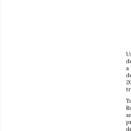
U
d
a
d
2
t
T
R
a
p
d