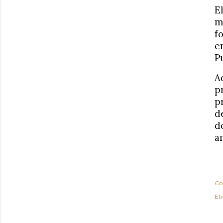
E
m
f
e
P
A
p
p
d
d
a
Co
Et