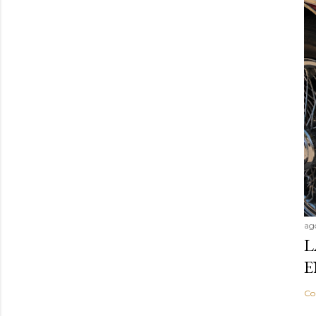
ag
L
E
Co