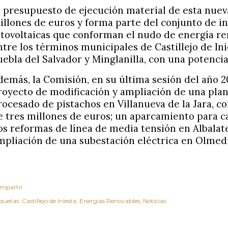
l presupuesto de ejecución material de esta nueva
illones de euros y forma parte del conjunto de in
otovoltaicas que conforman el nudo de energía re
ntre los términos municipales de Castillejo de Inie
uebla del Salvador y Minglanilla, con una potenci
demás, la Comisión, en su última sesión del año 2
royecto de modificación y ampliación de una pla
rocesado de pistachos en Villanueva de la Jara, c
e tres millones de euros; un aparcamiento para 
os reformas de línea de media tensión en Albalate
mpliación de una subestación eléctrica en Olmedi
mpartir
iquetas:
Castillejo de Iniesta
Energías Renovables
Noticias