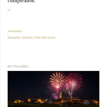
cumpleaños.
.-
Compartir
Etiquetas:
Noticias
Villar del Humo
EN TITULARES