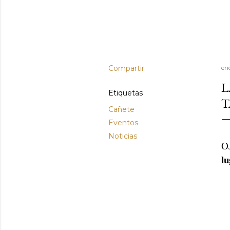
Compartir
en
L
Etiquetas
T
Cañete
Eventos
Noticias
O
lu