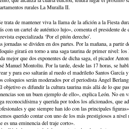
artamentos rurales La Muralla II.
e trata de mantener viva la llama de la afición a la Fiesta du
s con un cartel de auténtico lujo», comenta el presidente de e
 revista especializada ‘Por el pitón derecho’.
s jornadas se dividen en dos partes. Por la mañana, a partir d
loquio girará en torno a una saga taurina de primer nivel: los
da mejor que dos exponentes de dicha saga, el picador Antoni
sé Manuel Montoliu. Por la tarde, desde las 17 horas, se habl
rear y para eso saltarán al ruedo el madrileño Santos García 
s coloquios serán moderados por el periodista Ángel Berlang
l objetivo es difundir la cultura taurina más allá de lo que pa
nencias son un buen ejemplo de ello», explica León. No en v
ga reconocidísima y querida por todos los aficionados, que 
ofesionales y que siempre han ido con las principales figuras»
emos querido contar con uno de los más prestigiosos a nivel
e es una eminencia del traje corto».