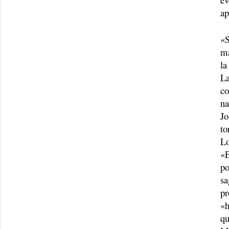
ap
«S
má
la
La
co
na
Jo
to
Lo
«E
po
sa
pr
«h
qu