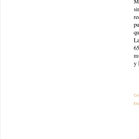
Má
si
re
pu
qu
La
65
mu
y 
Co
Et