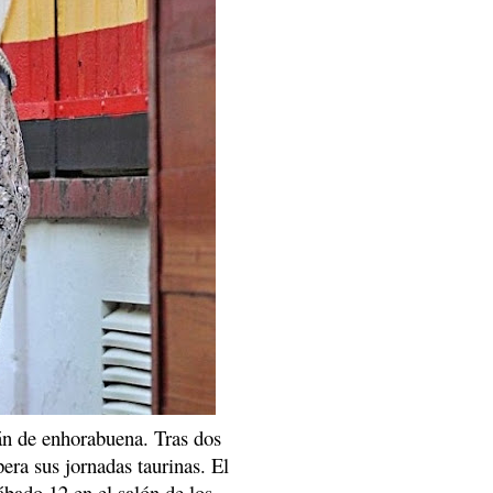
án de enhorabuena. Tras dos
era sus jornadas taurinas. El
ábado 12 en el salón de los