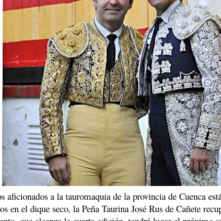
s aficionados a la tauromaquia de la provincia de Cuenca est
os en el dique seco, la Peña Taurina José Rus de Cañete recup
ento, que alcanza la cuarta edición, tendrá lugar el próximo s