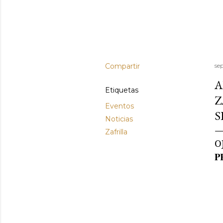
Compartir
se
A
Etiquetas
Z
Eventos
S
Noticias
Zafrilla
O
PR