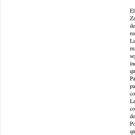
El
Za
de
re
La
ma
se
in
qu
Pa
pa
co
La
co
de
Po
qu