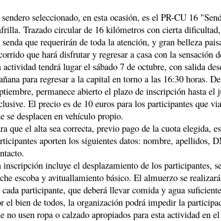
 sendero seleccionado, en esta ocasión, es el PR-CU 16 "Send
frilla. Trazado circular de 16 kilómetros con cierta dificulta
 senda que requerirán de toda la atención, y gran belleza paisa
corrido que hará disfrutar y regresar a casa con la sensación 
 actividad tendrá lugar el sábado 7 de octubre, con salida des
ñana para regresar a la capital en torno a las 16:30 horas. De
ptiembre, permanece abierto el plazo de inscripción hasta el 
clusive. El precio es de 10 euros para los participantes que vi
e se desplacen en vehículo propio.
ra que el alta sea correcta, previo pago de la cuota elegida, e
rticipantes aporten los siguientes datos: nombre, apellidos, 
ntacto.
 inscripción incluye el desplazamiento de los participantes, s
che escoba y avituallamiento básico. El almuerzo se realizará
 cada participante, que deberá llevar comida y agua suficiente
r el bien de todos, la organización podrá impedir la participa
e no usen ropa o calzado apropiados para esta actividad en e