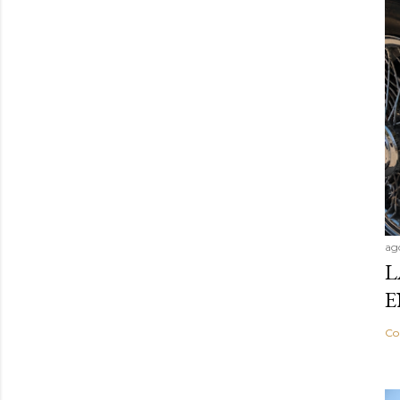
ag
L
E
Co