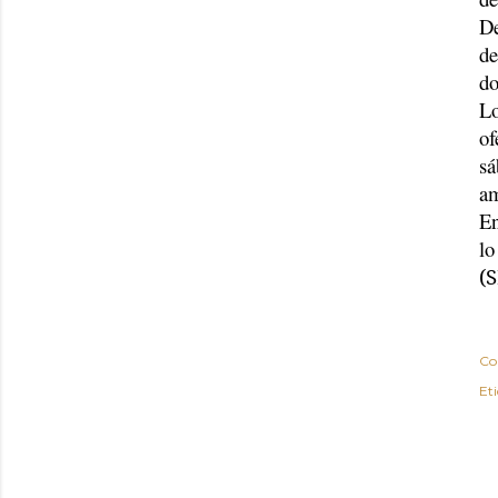
De
de
do
Lo
of
sá
am
En
lo
(
Co
Et