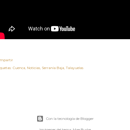
mpartir
iquetas:
Cuenca
Noticias
Serranía Baja
Talayuelas
Con la tecnología de Blogger
Imágenes del tema:
Mae Burke