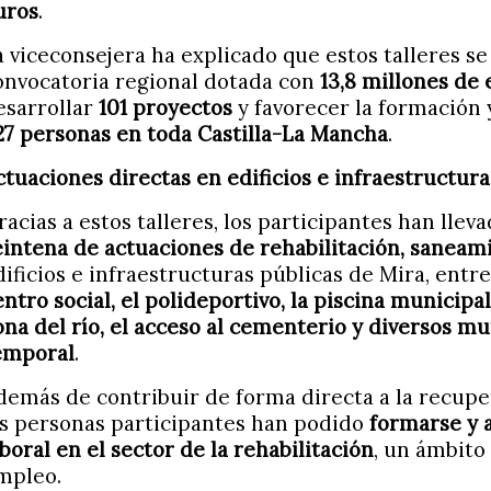
uros
.
a viceconsejera ha explicado que estos talleres 
onvocatoria regional dotada con
13,8 millones de
esarrollar
101 proyectos
y favorecer la formación 
27 personas en toda Castilla-La Mancha
.
ctuaciones directas en edificios e infraestructur
racias a estos talleres, los participantes han llev
eintena de actuaciones de rehabilitación, saneam
dificios e infraestructuras públicas de Mira, entre
entro social, el polideportivo, la piscina municipal
ona del río, el acceso al cementerio y diversos m
emporal
.
demás de contribuir de forma directa a la recupe
as personas participantes han podido
formarse y 
aboral en el sector de la rehabilitación
, un ámbito
mpleo.