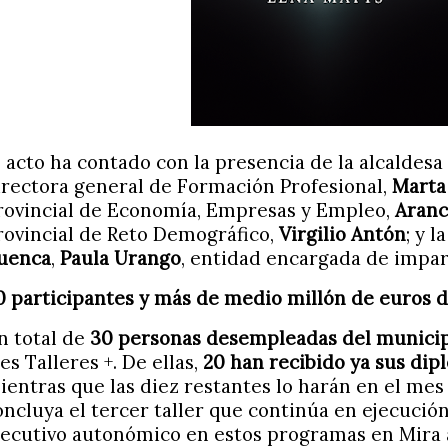
l acto ha contado con la presencia de la alcaldesa
irectora general de Formación Profesional,
Marta
rovincial de Economía, Empresas y Empleo,
Aranc
rovincial de Reto Demográfico,
Virgilio Antón
; y 
uenca
,
Paula Urango
, entidad encargada de impar
0 participantes y más de medio millón de euros d
n total de
30 personas desempleadas del munici
es Talleres +. De ellas,
20 han recibido ya sus dip
ientras que las diez restantes lo harán en el me
oncluya el tercer taller que continúa en ejecución
jecutivo autonómico en estos programas en Mira