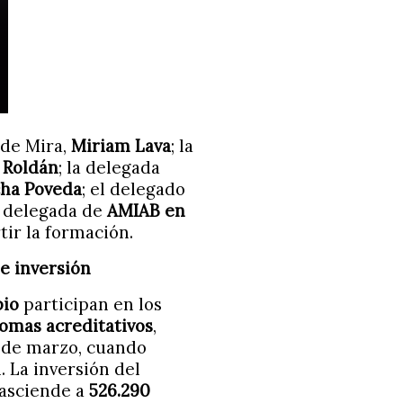
 de Mira,
Miriam Lava
; la
 Roldán
; la delegada
ha Poveda
; el delegado
la delegada de
AMIAB en
tir la formación.
e inversión
pio
participan en los
lomas acreditativos
,
s de marzo, cuando
. La inversión del
 asciende a
526.290