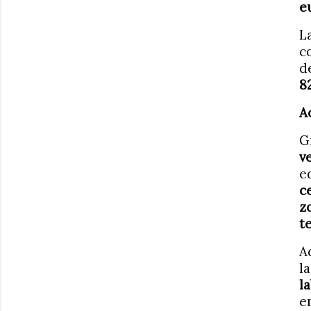
e
L
c
d
8
A
G
v
e
c
z
t
A
l
l
e