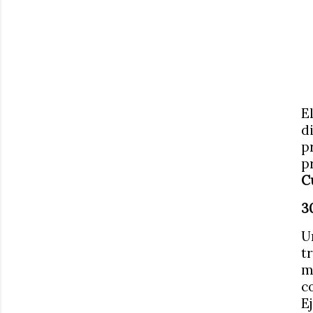
E
d
p
p
C
3
U
tr
m
c
E