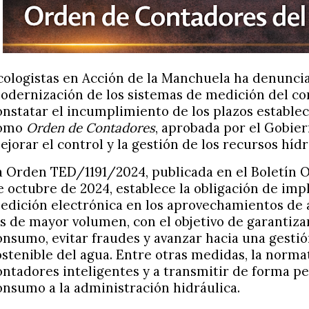
cologistas en Acción de la Manchuela ha denunciad
odernización de los sistemas de medición del co
onstatar el incumplimiento de los plazos establec
omo
Orden de Contadores
, aprobada por el Gobie
ejorar el control y la gestión de los recursos hídr
a Orden TED/1191/2024, publicada en el Boletín Of
e octubre de 2024, establece la obligación de imp
edición electrónica en los aprovechamientos de 
os de mayor volumen, con el objetivo de garantizar
onsumo, evitar fraudes y avanzar hacia una gestió
ostenible del agua. Entre otras medidas, la normat
ontadores inteligentes y a transmitir de forma pe
onsumo a la administración hidráulica.