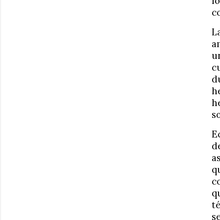
l
c
L
a
u
c
d
h
h
s
E
d
a
q
c
q
t
s