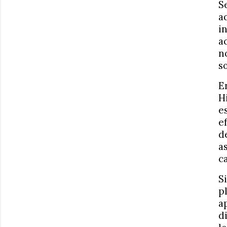
S
a
i
a
n
s
E
H
e
e
d
a
c
S
p
a
d