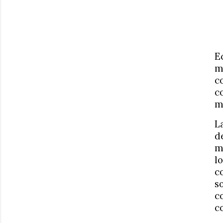
E
m
c
c
m
L
d
m
l
c
s
c
c