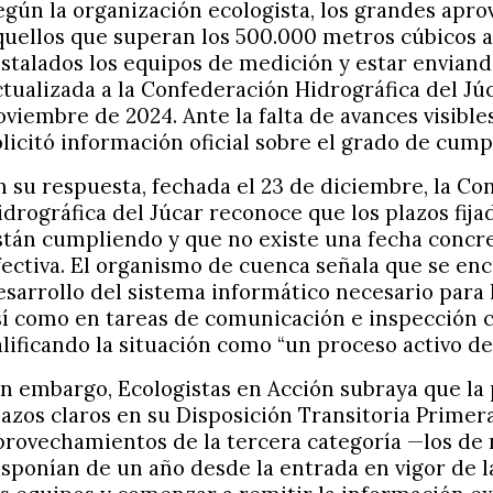
egún la organización ecologista, los grandes apr
quellos que superan los 500.000 metros cúbicos 
nstalados los equipos de medición y estar envian
ctualizada a la Confederación Hidrográfica del Júc
oviembre de 2024. Ante la falta de avances visible
olicitó información oficial sobre el grado de cum
n su respuesta, fechada el 23 de diciembre, la Co
idrográfica del Júcar reconoce que los plazos fija
stán cumpliendo y que no existe una fecha concre
fectiva. El organismo de cuenca señala que se en
esarrollo del sistema informático necesario para 
sí como en tareas de comunicación e inspección c
alificando la situación como “un proceso activo de
in embargo, Ecologistas en Acción subraya que la
lazos claros en su Disposición Transitoria Primera
provechamientos de la tercera categoría —los d
isponían de un año desde la entrada en vigor de l