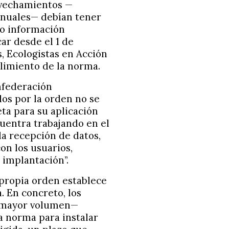
ovechamientos —
anuales— debían tener
do información
ar desde el 1 de
s, Ecologistas en Acción
plimiento de la norma.
nfederación
dos por la orden no se
ta para su aplicación
cuentra trabajando en el
la recepción de datos,
on los usuarios,
 implantación”.
 propia orden establece
. En concreto, los
e mayor volumen—
a norma para instalar