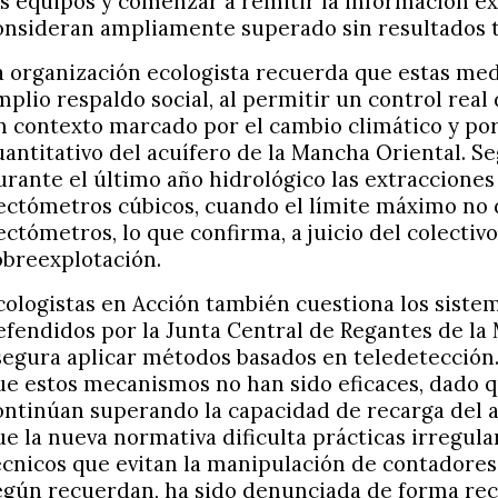
os equipos y comenzar a remitir la información ex
onsideran ampliamente superado sin resultados t
a organización ecologista recuerda que estas me
mplio respaldo social, al permitir un control rea
n contexto marcado por el cambio climático y por
uantitativo del acuífero de la Mancha Oriental. Seg
urante el último año hidrológico las extracciones
ectómetros cúbicos, cuando el límite máximo no 
ectómetros, lo que confirma, a juicio del colectivo
obreexplotación.
cologistas en Acción también cuestiona los siste
efendidos por la Junta Central de Regantes de la
segura aplicar métodos basados en teledetección.
ue estos mecanismos no han sido eficaces, dado q
ontinúan superando la capacidad de recarga del a
ue la nueva normativa dificulta prácticas irregulare
écnicos que evitan la manipulación de contadores,
egún recuerdan, ha sido denunciada de forma rec