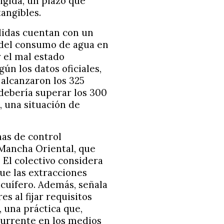
igida, un plazo que
angibles.
didas cuentan con un
l del consumo de agua en
 el mal estado
ún los datos oficiales,
 alcanzaron los 325
debería superar los 300
, una situación de
mas de control
 Mancha Oriental, que
 El colectivo considera
ue las extracciones
cuífero. Además, señala
s al fijar requisitos
 una práctica que,
urrente en los medios