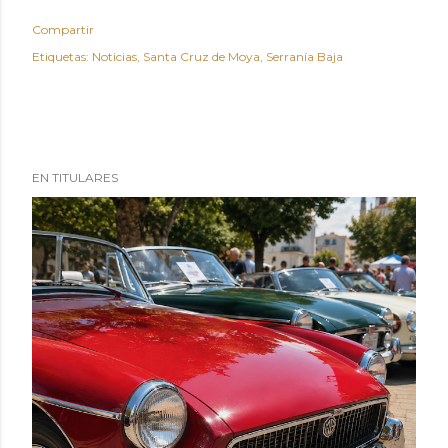
Compartir
Etiquetas:
Noticias
Santa Cruz de Moya
Serranía Baja
EN TITULARES