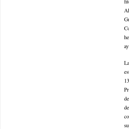
fi
Al
Gu
Co
he
ay
La
es
13
Pr
de
de
co
su