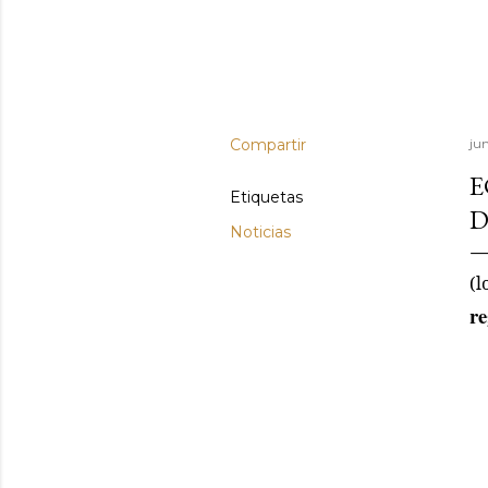
Compartir
ju
E
Etiquetas
D
Noticias
(l
re