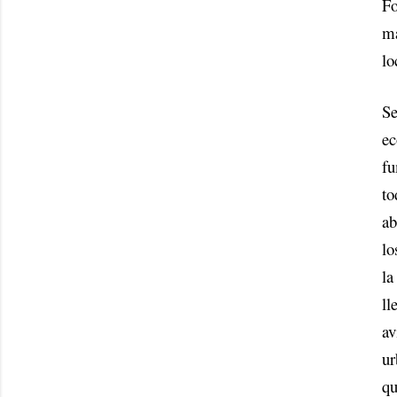
Fo
má
lo
Se
ec
fu
to
ab
lo
la
ll
av
ur
qu