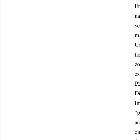
En
na
ve
ma
Un
ti
zo
es
P
Di
In
“p
ac
qu