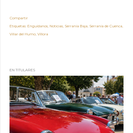
Compartir
Etiquetas:
Enguídanos
Noticias
Serranía Baja
Serranía de Cuenca
Villar del Humo
Víllora
EN TITULARES